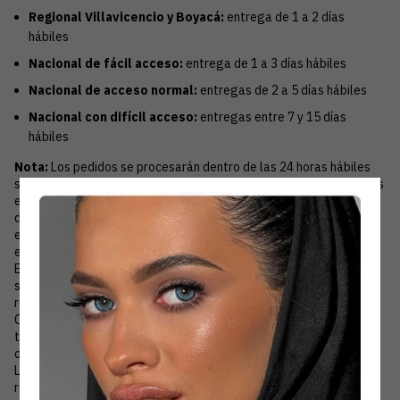
Regional Villavicencio y Boyacá:
entrega de 1 a 2 días
hábiles
Nacional de fácil acceso:
entrega de 1 a 3 días hábiles
Nacional de acceso normal:
entregas de 2 a 5 días hábiles
Nacional con difícil acceso:
entregas entre 7 y 15 días
hábiles
Nota:
Los pedidos se procesarán dentro de las 24 horas hábiles
siguientes a la confirmación de la compra en nuestro sitio web. Las
entregas ocurren en promedio entre 1 a 5 días hábiles
dependiendo de la región del país. Los pedidos se procesarán y
enviarán solo en días hábiles de lunes a sábado hasta mediodía,
excepto los días feriados.
El plazo para la entrega de un pedido varía según el lugar
solicitado para la entrega y el rango de ubicación sea urbana o
rural.
Lentes Daylook
acepta pedidos solo para entregas en
Colombia. Para garantizar que no haya errores en la entrega,
todas las direcciones se comprueban con la base de datos de la
oficina de correo. No realizamos entregas a apartados postales.
Los tiempos y fechas de entrega son estimados y pueden haber
retrasos menores debido a factores externos como lluvias