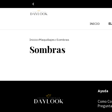
INICIO
E
Inicio
>
Maquillajes
>
Sombras
Sombras
Ayuda
Como Co
Pregunta