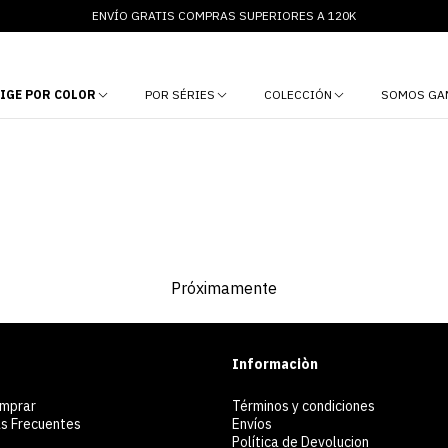
ENVÍO GRATIS COMPRAS SUPERIORES A 120K
LIGE POR COLOR
POR SÉRIES
COLECCIÓN
SOMOS GA
Próximamente
Informaciòn
mprar
Términos y condiciones
s Frecuentes
Envíos
Política de Devolucion