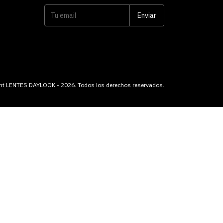
sletter
edades directamente en tu email.
ht LENTES DAYLOOK - 2026. Todos los derechos reservados.
Suscribirse