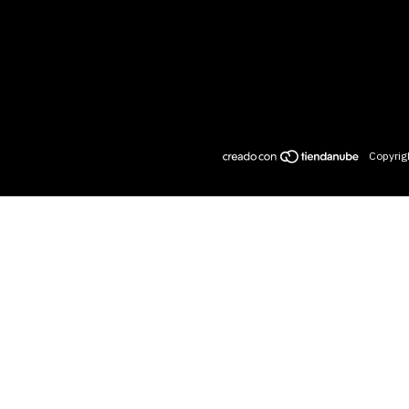
Suscríbete al new
Recibe ofertas exclusivas y nov
Copyrig