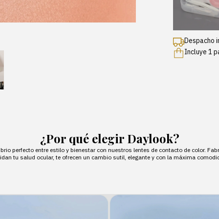
Despacho i
Incluye 1 p
¿Por qué elegir Daylook?
ibrio perfecto entre estilo y bienestar con nuestros lentes de contacto de color. F
dan tu salud ocular, te ofrecen un cambio sutil, elegante y con la máxima comodid