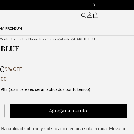
MA PREMIUM
 Contacto
>
Lentes Naturales
>
Colores
>
Azules
>
BARBIE BLUE
 BLUE
0
9
% OFF
100
.983 (los intereses serán aplicados por tu banco)
Naturalidad sublime y sofisticación en una sola mirada. Eleva tu