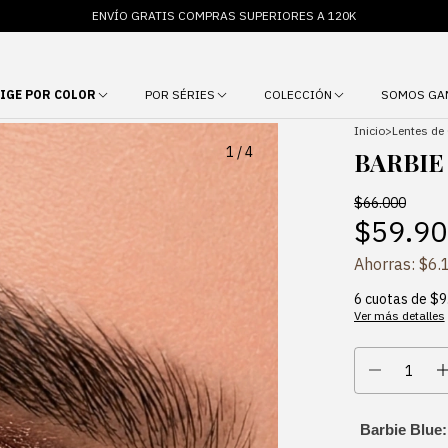
ENVÍO GRATIS COMPRAS SUPERIORES A 120K
LIGE POR COLOR
POR SÉRIES
COLECCIÓN
SOMOS GA
Inicio
>
Lentes de
1
/
4
BARBIE
$66.000
$59.90
Ahorras:
$6.
6
cuotas de
$9
Ver más detalles
Barbie Blue: