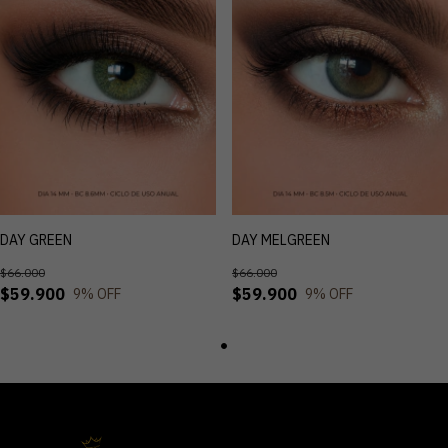
DAY GREEN
DAY MELGREEN
$66.000
$66.000
$59.900
$59.900
9
% OFF
9
% OFF