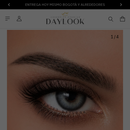
ENTREGA HOY MISMO BOGOTÀ Y ALREDEDORES
1
/
4