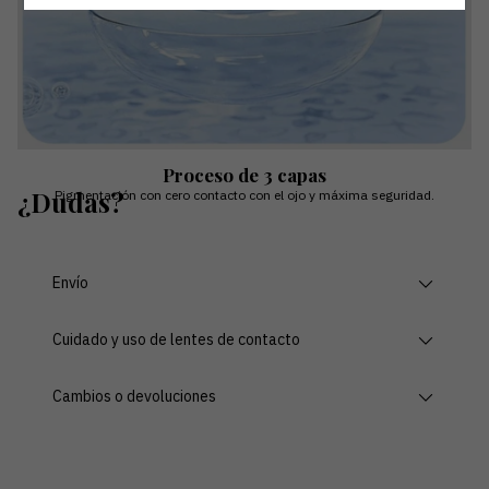
Proceso de 3 capas
¿Dudas?
Pigmentación con cero contacto con el ojo y máxima seguridad.
Envío
Cuidado y uso de lentes de contacto
Cambios o devoluciones